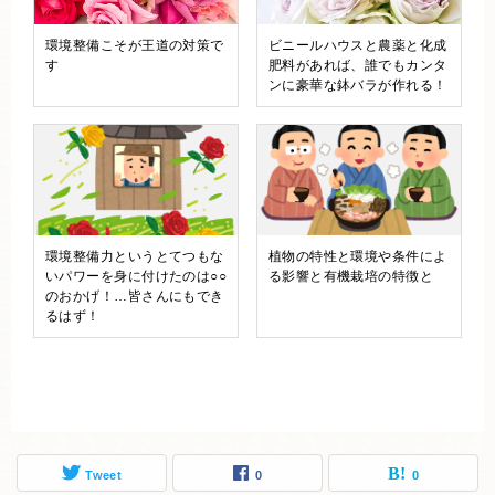
環境整備こそが王道の対策で
ビニールハウスと農薬と化成
す
肥料があれば、誰でもカンタ
ンに豪華な鉢バラが作れる！
環境整備力というとてつもな
植物の特性と環境や条件によ
いパワーを身に付けたのは○○
る影響と有機栽培の特徴と
のおかげ！…皆さんにもでき
るはず！
Tweet
0
0