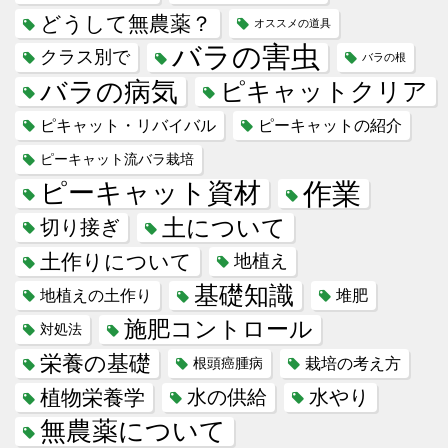
どうして無農薬？
オススメの道具
バラの害虫
クラス別で
バラの根
バラの病気
ピキャットクリア
ピキャット・リバイバル
ピーキャットの紹介
ピーキャット流バラ栽培
作業
ピーキャット資材
土について
切り接ぎ
土作りについて
地植え
基礎知識
地植えの土作り
堆肥
施肥コントロール
対処法
栄養の基礎
栽培の考え方
根頭癌腫病
植物栄養学
水の供給
水やり
無農薬について