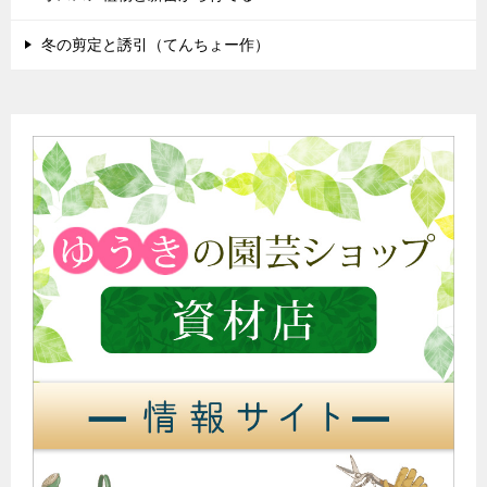
冬の剪定と誘引（てんちょー作）