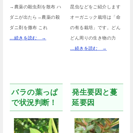
→農薬の殺虫剤を散布 ハ
昆虫などをご紹介します
ダニが出たら→農薬の殺
オーガニック栽培は「命
ダニ剤を撒布 これ
の有る栽培」です。どん
…続きを読む →
どん周りの生き物の力
…続きを読む →
バラの葉っぱ
発生要因と蔓
で状況判断！
延要因