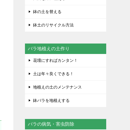
鉢の土を替える
鉢土のリサイクル方法
な
い
バラ地植えの土作り
花壇にすればカンタン！
土は年々良くできる！
地植えの土のメンテナンス
鉢バラを地植えする
バラの病気・害虫防除