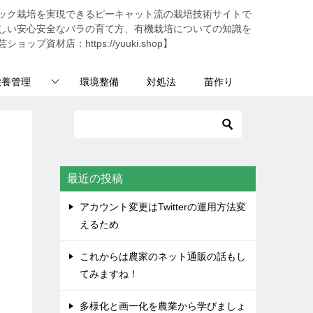
ック栽培を実現できるピーキャット流の栽培技術サイトで
しい安心安全なバラの育て方、有機栽培についての知識を
プ資材店：https://yuuki.shop】
栄養管理
環境整備
対処法
苗作り
最近の投稿
アカウント変更はTwitterの運用方法変
えるため
これからは農家のネット通販の話もし
み
てみますね！
多様化と画一化を農業から学びましょ