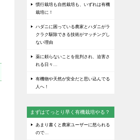
慣行栽培も自然栽培も、いずれは有機
し
栽培に！
ハダニに困っている農家とハダニがラ
クラク駆除できる技術がマッチングし
ない理由
薬に頼らないことを批判され、迫害さ
れる日々…
有機物や天然が安全だと思い込んでる
人へ！
農
まずはてっとり早く有機栽培やる？
テ
あまり書くと農家ユーザーに怒られる
ので…